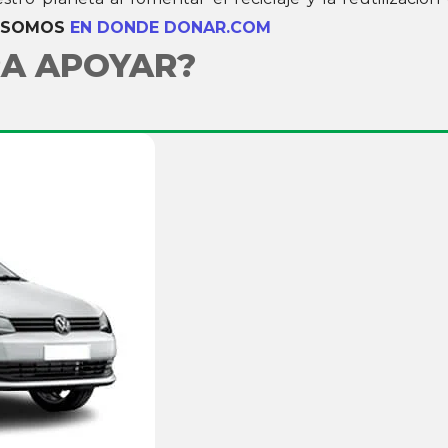
!
SOMOS
EN DONDE DONAR.COM
RA APOYAR?