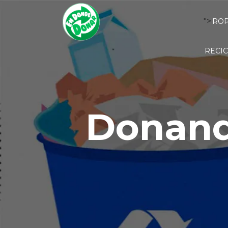
">
RO
RECIC
Donand