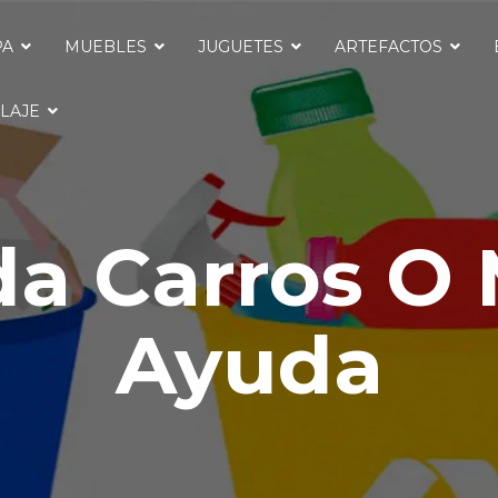
PA
MUEBLES
JUGUETES
ARTEFACTOS
LAJE
a Carros O 
Ayuda