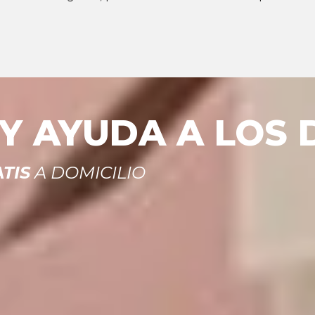
 AYUDA A LOS D
TIS
A DOMICILIO