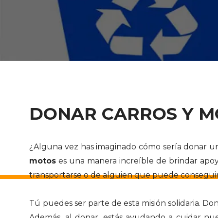
DONAR CARROS Y M
¿Alguna vez has imaginado cómo sería donar un 
motos
es una manera increíble de brindar apoy
transportarse o de alguien que puede conseguir 
Tú puedes ser parte de esta misión solidaria. Do
Además, al donar, estás ayudando a cuidar nuest