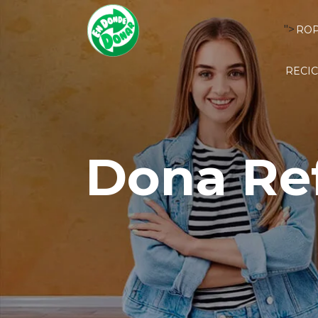
">
RO
RECIC
Dona Ref