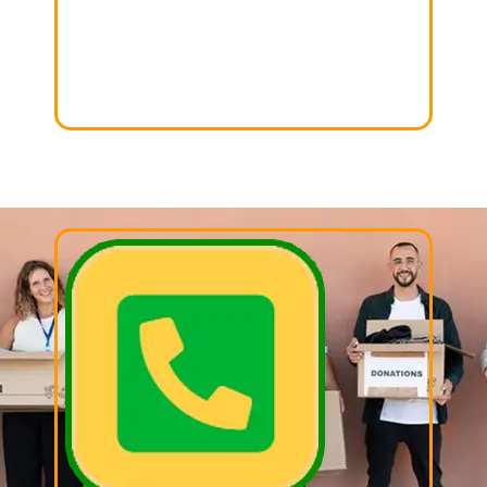
01. BUSCAR
Busca aquella cosas que ya no utilizas en casa y
sepáralas para donar!