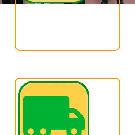
02. LLAMAR
Llámanos, cordina con nosotros el día y la hora
para realizar tu donación.