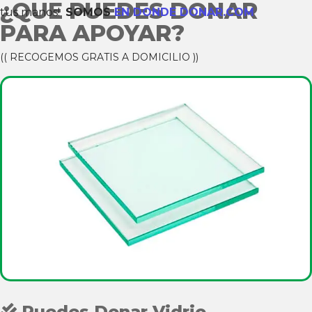
¿QUE PUEDES DONAR
tus manos!
SOMOS
EN DONDE DONAR.COM
PARA APOYAR?
(( RECOGEMOS GRATIS A DOMICILIO ))
Puedes Donar Vidrio