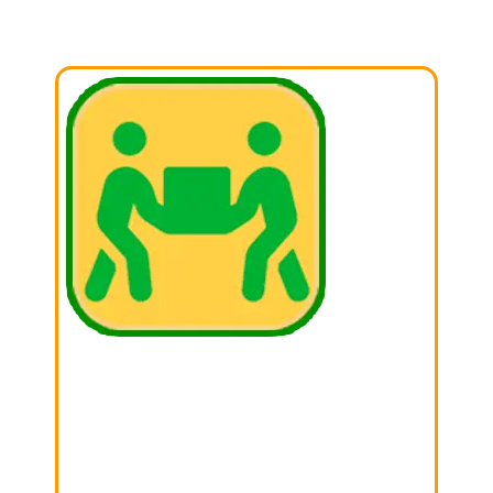
01. BUSCAR
Busca aquella cosas que ya no utilizas en casa y
sepáralas para donar!