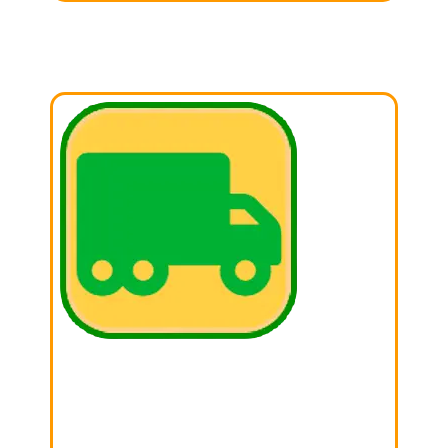
03. DONAR
Iremos a recoger la donación a tu domicilio.