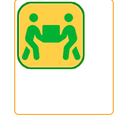
01. BUSCAR
Busca aquella cosas que ya no utilizas en casa y
sepáralas para donar!