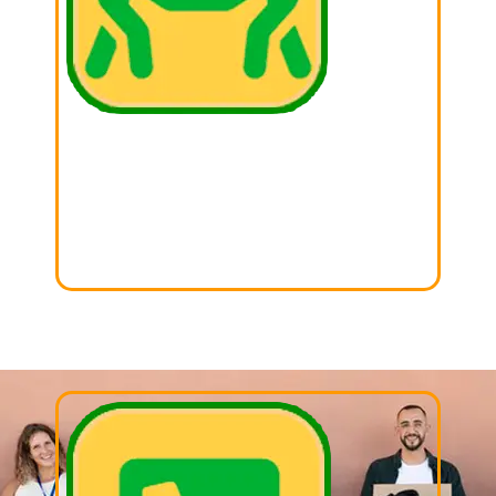
01. BUSCAR
Busca aquella cosas que ya no utilizas en casa y
sepáralas para donar!