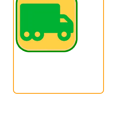
03. DONAR
Iremos a recoger la donación a tu domicilio.
Gracias por APOYAR esta noble causa!