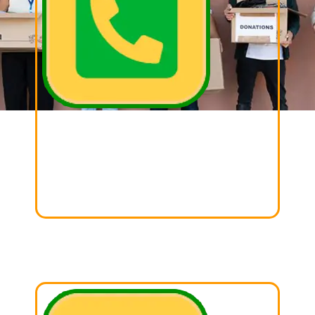
02. LLAMAR
Llámanos, cordina con nosotros el día y la hora
para realizar tu donación.